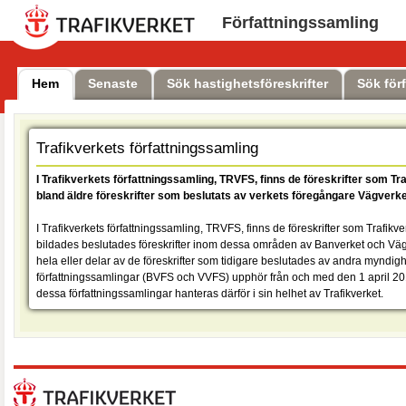
Författningssamling
Hem
Senaste
Sök hastighetsföreskrifter
Sök för
Trafikverkets författningssamling
I Trafikverkets författningssamling, TRVFS, finns de föreskrifter som Tr
bland äldre föreskrifter som beslutats av verkets föregångare Vägverk
I Trafikverkets författningssamling, TRVFS, finns de föreskrifter som Trafikve
bildades beslutades föreskrifter inom dessa områden av Banverket och Vägv
hela eller delar av de föreskrifter som tidigare beslutades av andra myndi
författningssamlingar (BVFS och VVFS) upphör från och med den 1 april 201
dessa författningssamlingar hanteras därför i sin helhet av Trafikverket.