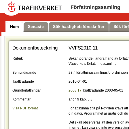
Författningssamling
Hem
Senaste
Sök hastighetsföreskrifter
Sök för
Dokumentbeteckning
VVFS2010:11
Rubrik
Bekantgörande i andra hand av författn
Vägverkets författningssamling
Bemyndigande
23 § författningssamlingsförordningen
Ikraftträdande
2010-04-01
Grundförfattningar
2003:17
Ikraftträdande 2003-05-01
Kommentar
ändr. 9 kap. 5 §
Visa PDF format
För att kunna titta på Pdf-filen krävs at
din dator. Programmet är gratis och du 
Det skall observeras att den version a
Internet, kan visa sig inte överensstä